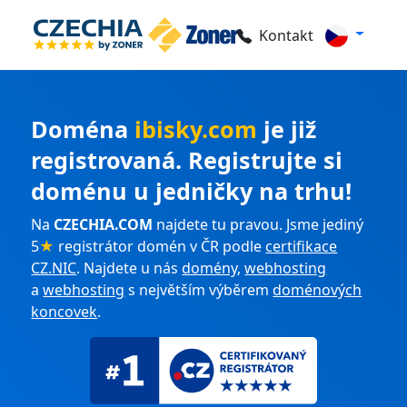
Kontakt
Doména
ibisky.com
je již
registrovaná. Registrujte si
doménu u jedničky na trhu!
Na
CZECHIA.COM
najdete tu pravou. Jsme jediný
5
★
registrátor domén v ČR podle
certifikace
CZ.NIC
. Najdete u nás
domény
,
webhosting
a
webhosting
s největším výběrem
doménových
koncovek
.