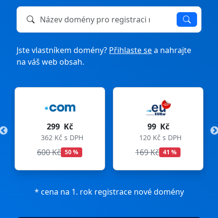
Název domény k registraci nebo převodu
Jste vlastníkem domény?
Přihlaste se
a nahrajte
na váš web obsah.
299 Kč
99 Kč
362 Kč s DPH
120 Kč s DPH
600 Kč
169 Kč
50 %
41 %
* cena na 1. rok registrace nové domény